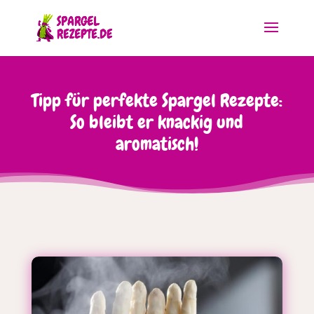
Tipp für perfekte Spargel Rezepte:
So bleibt er knackig und
aromatisch!